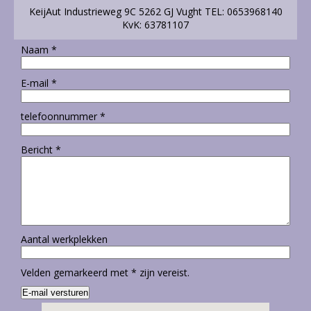
KeijAut Industrieweg 9C 5262 GJ Vught TEL: 0653968140
KvK: 63781107
Naam
*
E-mail
*
telefoonnummer
*
Bericht
*
Aantal werkplekken
Velden gemarkeerd met
*
zijn vereist.